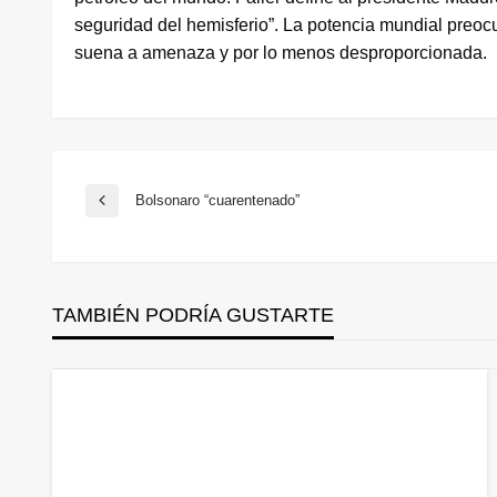
seguridad del hemisferio”. La potencia mundial preo
suena a amenaza y por lo menos desproporcionada.
Navegación
Bolsonaro “cuarentenado”
Entrada
anterior
de
TAMBIÉN PODRÍA GUSTARTE
entradas