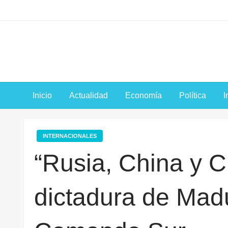
Saltar
al
contenido
Inicio
Actualidad
Economía
Política
I
INTERNACIONALES
“Rusia, China y C
dictadura de Mad