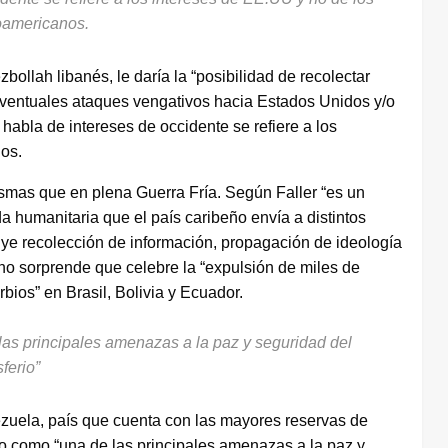
noamericanos.
bollah libanés, le daría la “posibilidad de recolectar
 eventuales ataques vengativos hacia Estados Unidos y/o
habla de intereses de occidente se refiere a los
nos.
mas que en plena Guerra Fría. Según Faller “es un
a humanitaria que el país caribeño envía a distintos
uye recolección de información, propagación de ideología
no sorprende que celebre la “expulsión de miles de
bios” en Brasil, Bolivia y Ecuador.
las principales amenazas a la paz y seguridad del
ferio”
nezuela, país que cuenta con las mayores reservas de
ro como “una de las principales amenazas a la paz y