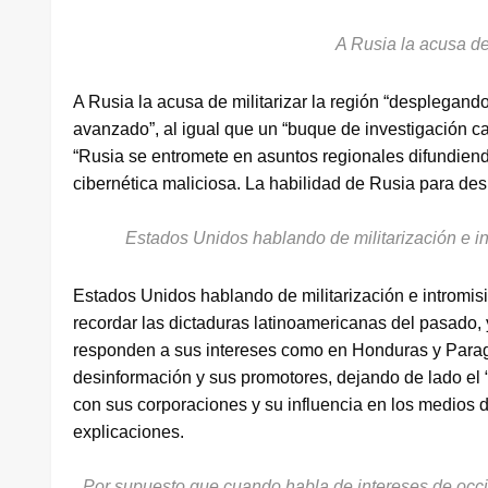
A Rusia la acusa de 
A Rusia la acusa de militarizar la región “desplegan
avanzado”, al igual que un “buque de investigación c
“Rusia se entromete en asuntos regionales difundiendo
cibernética maliciosa. La habilidad de Rusia para des
Estados Unidos hablando de militarización e int
Estados Unidos hablando de militarización e intromisió
recordar las dictaduras latinoamericanas del pasado,
responden a sus intereses como en Honduras y Parag
desinformación y sus promotores, dejando de lado el “
con sus corporaciones y su influencia en los medios 
explicaciones.
Por supuesto que cuando habla de intereses de occid