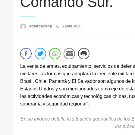
Comando Sur.
Publicado
agendacoop
6 abril 2020
el
La venta de armas, equipamiento, servicios de defensa 
militares las formas que adoptará la creciente milita
Brasil, Chile, Panamá y El Salvador son algunos de l
Estados Unidos y son mencionados como eje de esta
las actividades económicas y tecnológicas chinas, rus
soberanía y seguridad regional”.
En su informe detalla la situación geopolítica de los 
los próx