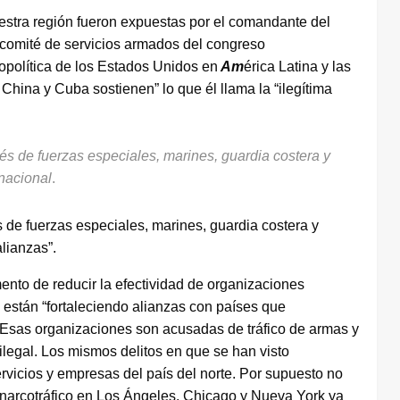
nuestra región fueron expuestas por el comandante del
 comité de servicios armados del congreso
opolítica de los Estados Unidos en
Am
érica Latina y las
 China y Cuba sostienen” lo que él llama la “ilegítima
vés de fuerzas especiales, marines, guardia costera y
nacional
.
s de fuerzas especiales, marines, guardia costera y
alianzas”.
mento de reducir la efectividad de organizaciones
 están “fortaleciendo alianzas con países que
. Esas organizaciones son acusadas de tráfico de armas y
ilegal. Los mismos delitos en que se han visto
vicios y empresas del país del norte. Por supuesto no
narcotráfico en Los Ángeles, Chicago y Nueva York ya