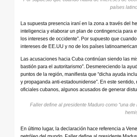
países lati
La supuesta presencia iraní en la zona a través del hez
inteligencia y elaborar un plan de contingencia para
los intereses de occidente”. Por supuesto que cuando 
intereses de EE.UU y no de los países latinoamerica
Las acusaciones hacia Cuba continúan siendo las mis
bastión para el autoritarismo”. Desmereciendo la ayud
puntos de la región, manifiesta que “dicha ayuda incl
y propaganda anti-estadounidense”. En este sentido, 
oficiales cubanos, algunos acusados de generar distur
Faller define al presidente Maduro como “una de 
hemis
En último lugar, la declaración hace referencia a Ve
petróleo del mundo. Faller define al presidente Madu