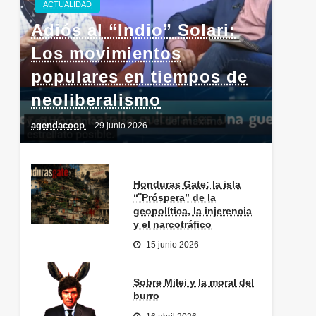
ACTUALIDAD
Adiós al “Indio” Solari:
Los movimientos
populares en tiempos de
neoliberalismo
agendacoop
29 junio 2026
Honduras Gate: la isla
“¨Próspera” de la
geopolítica, la injerencia
y el narcotráfico
15 junio 2026
Sobre Milei y la moral del
burro