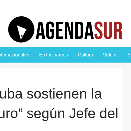
Agenda Sur
nternacionales
En los barrios
Cultura
Videos
S
uba sostienen la
uro” según Jefe del