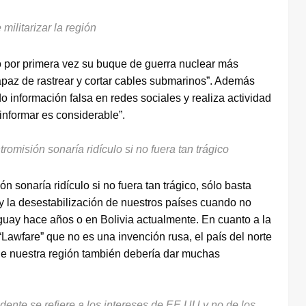
militarizar la región
do por primera vez su buque de guerra nuclear más
apaz de rastrear y cortar cables submarinos”. Además
 información falsa en redes sociales y realiza actividad
informar es considerable”.
romisión sonaría ridículo si no fuera tan trágico
n sonaría ridículo si no fuera tan trágico, sólo basta
 y la desestabilización de nuestros países cuando no
uay hace años o en Bolivia actualmente. En cuanto a la
Lawfare” que no es una invención rusa, el país del norte
de nuestra región también debería dar muchas
ente se refiere a los intereses de EE.UU y no de los