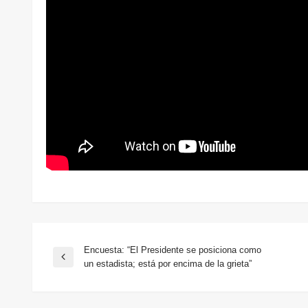
Encuesta: “El Presidente se posiciona como
Navegación
Entrada
un estadista; está por encima de la grieta”
anterior
de