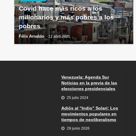
Covid hace más ricos a los
millonarios y más pobres a los
pobres
Félix Arnaldo
12 abril 2021
Venezuela: Agenda Sur
Noticias en la previa de las
elecciones presidenciales
25 julio 2024
Adiós al “Indio” Solari: Los
movimientos populares en
tiempos de neoliberalismo
29 junio 2026