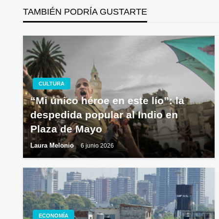
TAMBIÉN PODRÍA GUSTARTE
entradas
CULTURA
“Mi único héroe en este lío”: la
despedida popular al Indio en
Plaza de Mayo
Laura Melonio
6 junio 2026
ECONOMÍA