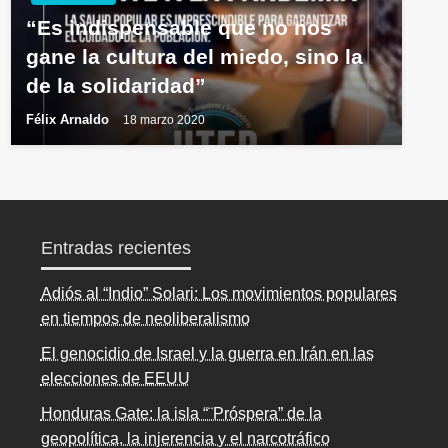
“Es indispensable que no nos
gane la cultura del miedo, sino la
de la solidaridad”
Félix Arnaldo
18 marzo 2020
Entradas recientes
Adiós al “Indio” Solari: Los movimientos populares
en tiempos de neoliberalismo
El genocidio de Israel y la guerra en Irán en las
elecciones de EEUU
Honduras Gate: la isla “¨Próspera” de la
geopolítica, la injerencia y el narcotráfico