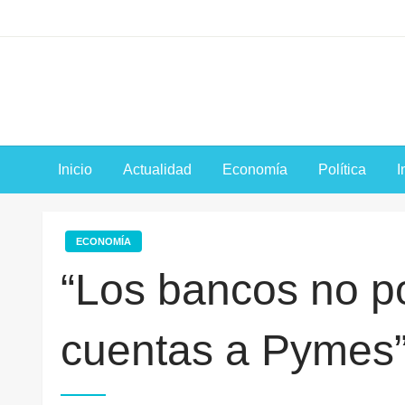
Saltar
al
contenido
Inicio
Actualidad
Economía
Política
I
ECONOMÍA
“Los bancos no p
cuentas a Pymes