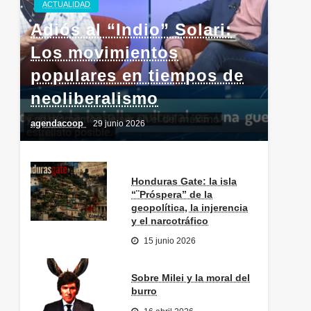
ACTUALIDAD
Adiós al “Indio” Solari:
Los movimientos
populares en tiempos de
neoliberalismo
agendacoop
29 junio 2026
Honduras Gate: la isla
“¨Próspera” de la
geopolítica, la injerencia
y el narcotráfico
15 junio 2026
Sobre Milei y la moral del
burro