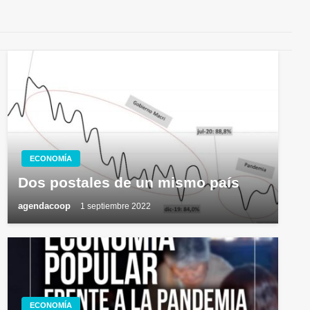
ECONOMÍA
Dos postales de un mismo país
agendacoop
1 septiembre 2022
ECONOMÍA