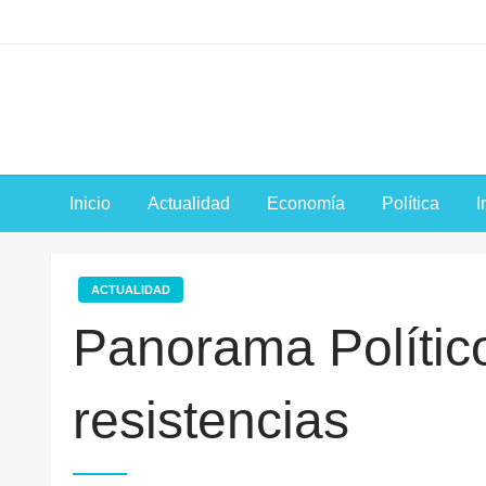
Saltar
al
contenido
Inicio
Actualidad
Economía
Política
I
ACTUALIDAD
Panorama Polític
resistencias