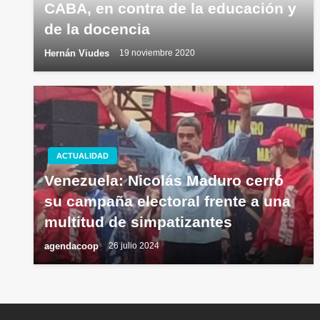
CABA, en contra de la educación y
de la docencia
Hernán Viudes
19 noviembre 2020
ACTUALIDAD
Venezuela: Nicolás Maduro cerró
su campaña electoral frente a una
multitud de simpatizantes
agendacoop
26 julio 2024