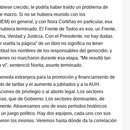
ubiese crecido, le podría haber traído un problema de
 de marzo. Si no se hubiera reunido con los
IEM) en general, y con Nora Cortiñas en particular, esa
hubiera terminado. El Frente de Todos es eso, un Frente,
ia, Verdad y Justicia. Con el Presidente, no hay dudas.
 vuelta la página” de un libro no significa no tener
ctitud los nombres de los responsables del genocidio, y
enes no marcharon durante esa etapa. “Me resultó tan
 vi”, sentenció Norita; asunto terminado.
oneda extranjera para la promoción y financiamiento de
nto de tarifas y el aumento a jubilados y a la AUH.
laciones de privilegio o al aborto legal. Los sectores
ias, que de Gobierno. Los sectores dominantes, de
camente. Atravesamos uno de esos períodos históricos
, un juego político. Hay dos equipos, cada uno con sus
sieron los mismos. Veremos hasta dónde da la correlación