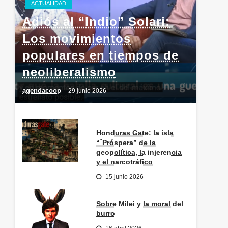
ACTUALIDAD
Adiós al “Indio” Solari:
Los movimientos
populares en tiempos de
neoliberalismo
agendacoop
29 junio 2026
Honduras Gate: la isla
“¨Próspera” de la
geopolítica, la injerencia
y el narcotráfico
15 junio 2026
Sobre Milei y la moral del
burro