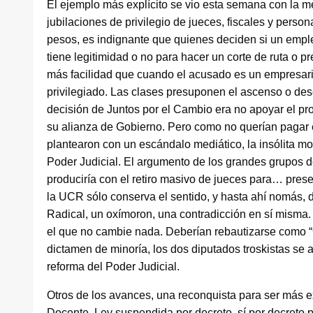
El ejemplo más explícito se vio esta semana con la m
jubilaciones de privilegio de jueces, fiscales y perso
pesos, es indignante que quienes deciden si un emp
tiene legitimidad o no para hacer un corte de ruta o 
más facilidad que cuando el acusado es un empresari
privilegiado. Las clases presuponen el ascenso o des
decisión de Juntos por el Cambio era no apoyar el pro
su alianza de Gobierno. Pero como no querían pagar e
plantearon con un escándalo mediático, la insólita movi
Poder Judicial. El argumento de los grandes grupos 
produciría con el retiro masivo de jueces para… preser
la UCR sólo conserva el sentido, y hasta ahí nomás, d
Radical, un oxímoron, una contradicción en sí misma.
el que no cambie nada. Deberían rebautizarse como 
dictamen de minoría, los dos diputados troskistas se a
reforma del Poder Judicial.
Otros de los avances, una reconquista para ser más ex
Docente. Ley suspendida por decreto, sí por decreto