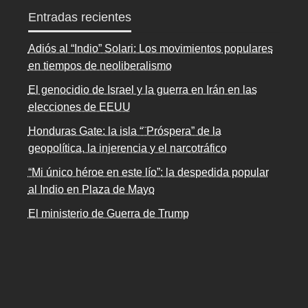
Entradas recientes
Adiós al “Indio” Solari: Los movimientos populares
en tiempos de neoliberalismo
El genocidio de Israel y la guerra en Irán en las
elecciones de EEUU
Honduras Gate: la isla “¨Próspera” de la
geopolítica, la injerencia y el narcotráfico
“Mi único héroe en este lío”: la despedida popular
al Indio en Plaza de Mayo
El ministerio de Guerra de Trump