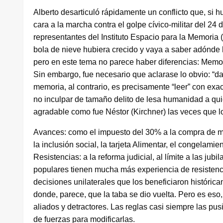
Alberto desarticuló rápidamente un conflicto que, si h
cara a la marcha contra el golpe cívico-militar del 24
representantes del Instituto Espacio para la Memoria (
bola de nieve hubiera crecido y vaya a saber adónde 
pero en este tema no parece haber diferencias: Memor
Sin embargo, fue necesario que aclarase lo obvio: “dar
memoria, al contrario, es precisamente “leer” con exa
no inculpar de tamaño delito de lesa humanidad a qui
agradable como fue Néstor (Kirchner) las veces que lo
Avances: como el impuesto del 30% a la compra de m
la inclusión social, la tarjeta Alimentar, el congelamie
Resistencias: a la reforma judicial, al límite a las jubi
populares tienen mucha más experiencia de resistenc
decisiones unilaterales que los beneficiaron históri
donde, parece, que la taba se dio vuelta. Pero es eso
aliados y detractores. Las reglas casi siempre las pu
de fuerzas para modificarlas.