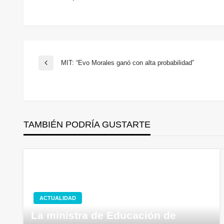
Navegación
MIT: “Evo Morales ganó con alta probabilidad”
Entrada
anterior
de
entradas
TAMBIÉN PODRÍA GUSTARTE
ACTUALIDAD
La ministra de Educación de