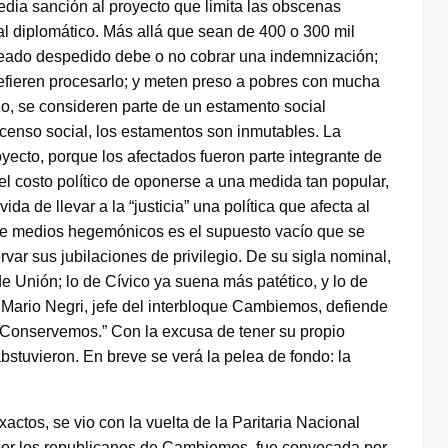
edia sanción al proyecto que limita las obscenas
nal diplomático. Más allá que sean de 400 o 300 mil
leado despedido debe o no cobrar una indemnización;
prefieren procesarlo; y meten preso a pobres con mucha
o, se consideren parte de un estamento social
censo social, los estamentos son inmutables. La
yecto, porque los afectados fueron parte integrante de
l costo político de oponerse a una medida tan popular,
da de llevar a la “justicia” una política que afecta al
de medios hegemónicos es el supuesto vacío que se
var sus jubilaciones de privilegio. De su sigla nominal,
e Unión; lo de Cívico ya suena más patético, y lo de
 Mario Negri, jefe del interbloque Cambiemos, defiende
“Conservemos.” Con la excusa de tener su propio
bstuvieron. En breve se verá la pelea de fondo: la
actos, se vio con la vuelta de la Paritaria Nacional
 por los republicanos de Cambiemos, fue convocada por