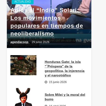
ACTUALIDAD
Adiós al “Indio” Solari:
Los movimientos
populares en tiempos de
neoliberalismo
agendacoop
29 junio 2026
Honduras Gate: la isla
“¨Próspera” de la
geopolítica, la injerencia
y el narcotráfico
15 junio 2026
Sobre Milei y la moral del
burro