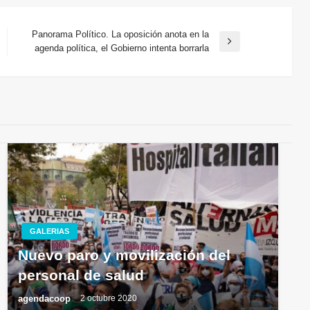
Panorama Político. La oposición anota en la
Entrada
agenda política, el Gobierno intenta borrarla
siguiente
GALERIAS
Nuevo paro y movilización del
personal de salud
agendacoop
2 octubre 2020