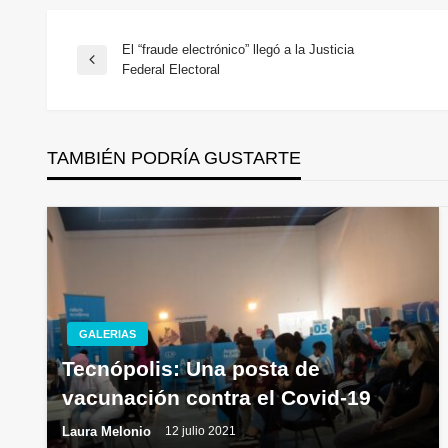
El “fraude electrónico” llegó a la Justicia
Navegación
Entrada
Federal Electoral
anterior
de
TAMBIÉN PODRÍA GUSTARTE
entradas
GALERIAS
Tecnópolis: Una posta de
vacunación contra el Covid-19
Laura Melonio
12 julio 2021