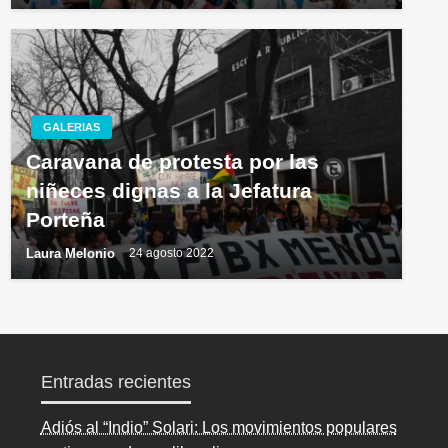
GALERIAS
Caravana de protesta por las
niñeces dignas a la Jefatura
Porteña
Laura Melonio
24 agosto 2022
Entradas recientes
Adiós al “Indio” Solari: Los movimientos populares