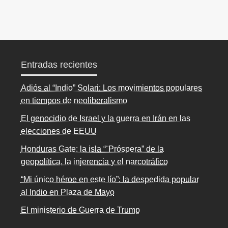
Entradas recientes
Adiós al “Indio” Solari: Los movimientos populares
en tiempos de neoliberalismo
El genocidio de Israel y la guerra en Irán en las
elecciones de EEUU
Honduras Gate: la isla “¨Próspera” de la
geopolítica, la injerencia y el narcotráfico
“Mi único héroe en este lío”: la despedida popular
al Indio en Plaza de Mayo
El ministerio de Guerra de Trump