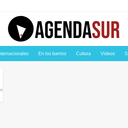
Agenda Sur
nternacionales
En los barrios
Cultura
Videos
S
op