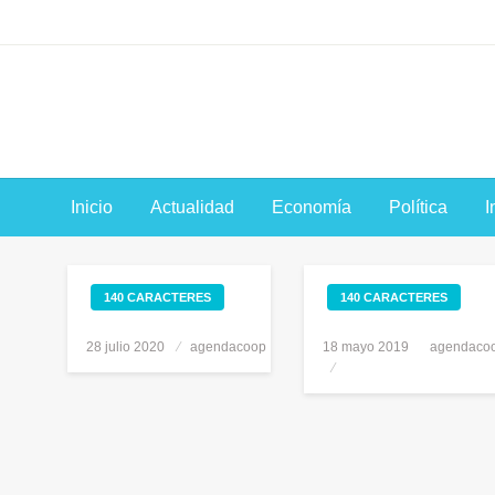
Saltar
al
contenido
Inicio
Actualidad
Economía
Política
I
140 CARACTERES
140 CARACTERES
28 julio 2020
Publicado
agendacoop
18 mayo 2019
Publicado
agendaco
el
el