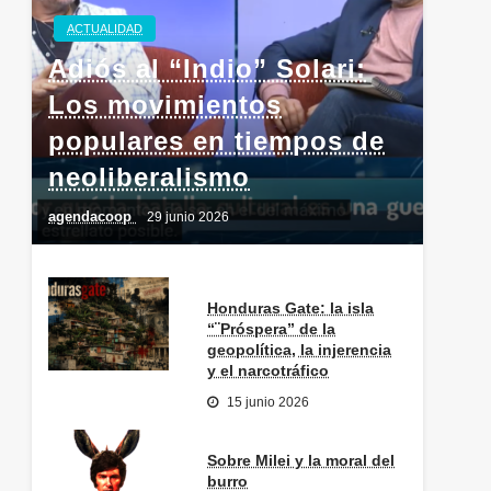
ACTUALIDAD
Adiós al “Indio” Solari:
Los movimientos
populares en tiempos de
neoliberalismo
agendacoop
29 junio 2026
Honduras Gate: la isla
“¨Próspera” de la
geopolítica, la injerencia
y el narcotráfico
15 junio 2026
Sobre Milei y la moral del
burro