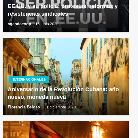
EE.UU. y su policía: protestas, reformas y
resistencias sindicales
agendacoop
16 junio 2020
INTERNACIONALES
Aniversario de la Revolución Cubana: año
nuevo, moneda nueva
Florencia Beloso
31 diciembre 2020