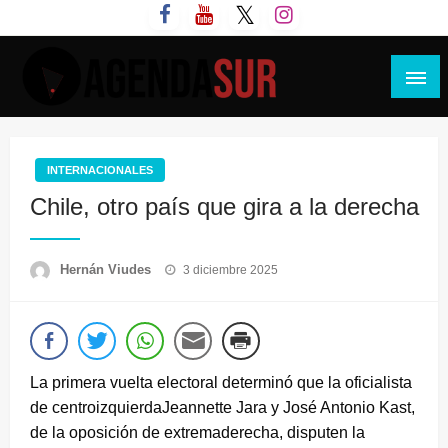
Saltar
al
contenido
Agenda Sur
INTERNACIONALES
Chile, otro país que gira a la derecha
Publicado
Hernán Viudes
3 diciembre 2025
el
La primera vuelta electoral determinó que la oficialista
de centroizquierdaJeannette Jara y José Antonio Kast,
de la oposición de extremaderecha, disputen la