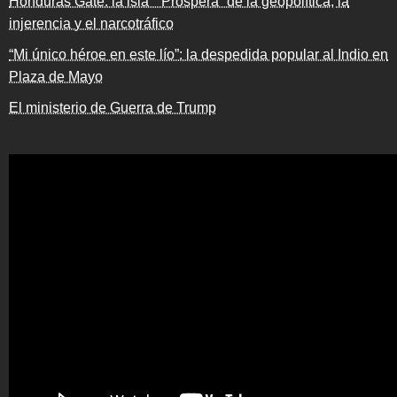
Honduras Gate: la isla “¨Próspera” de la geopolítica, la
injerencia y el narcotráfico
“Mi único héroe en este lío”: la despedida popular al Indio en
Plaza de Mayo
El ministerio de Guerra de Trump