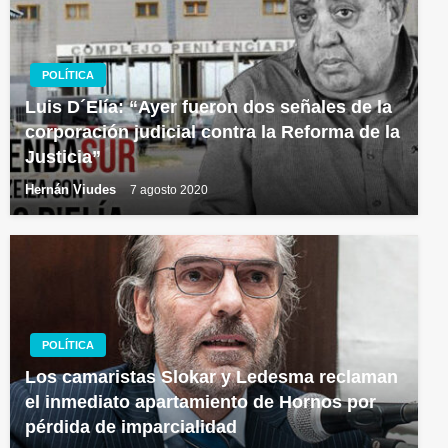
POLÍTICA
Luis D´Elía: “Ayer fueron dos señales de la
corporación judicial contra la Reforma de la
Justicia”
Hernán Viudes
7 agosto 2020
POLÍTICA
Los camaristas Slokar y Ledesma reclaman
el inmediato apartamiento de Hornos por
pérdida de imparcialidad