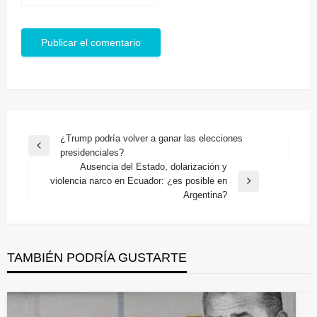
Navegación
¿Trump podría volver a ganar las elecciones
Entrada
presidenciales?
de
anterior
Ausencia del Estado, dolarización y
entradas
violencia narco en Ecuador: ¿es posible en
Entrada
Argentina?
siguiente
TAMBIÉN PODRÍA GUSTARTE