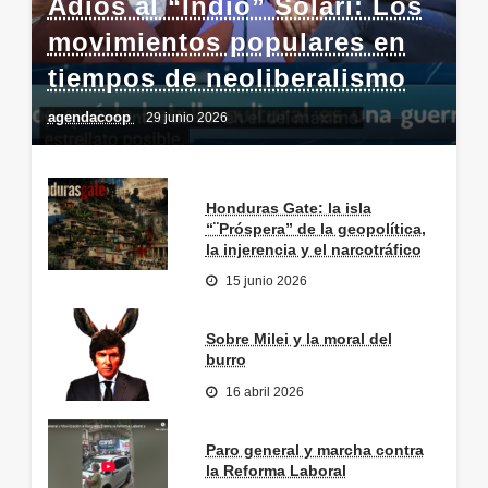
Adiós al “Indio” Solari: Los
movimientos populares en
tiempos de neoliberalismo
agendacoop
29 junio 2026
Honduras Gate: la isla
“¨Próspera” de la geopolítica,
la injerencia y el narcotráfico
15 junio 2026
Sobre Milei y la moral del
burro
16 abril 2026
Paro general y marcha contra
la Reforma Laboral