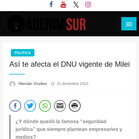
Saltar
al
contenido
Agenda Sur
POLÍTICA
Así te afecta el DNU vigente de Milei
Publicado
Hernán Viudes
31 diciembre 2023
el
¿Y dónde quedó la famosa “seguridad
jurídica” que siempre plantean empresarios y
medios?