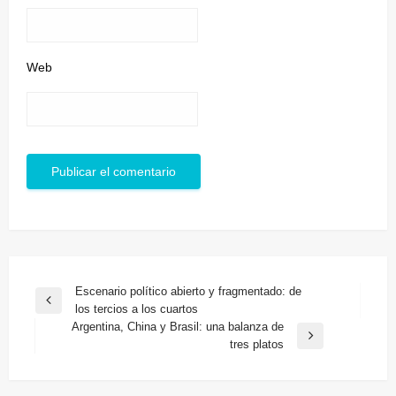
Web
Navegación
Escenario político abierto y fragmentado: de
Entrada
los tercios a los cuartos
de
anterior
Argentina, China y Brasil: una balanza de
entradas
Entrada
tres platos
siguiente