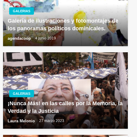
GALERIAS
Galería de ilustraciones y fotomontajes de
los panoramas políticos dominicales.
agendacoop
4 junio 2019
GALERIAS
¡Nunca Más! en las calles por la Memoria, la
Verdad y la Justicia
Laura Melonio
27 marzo 2023