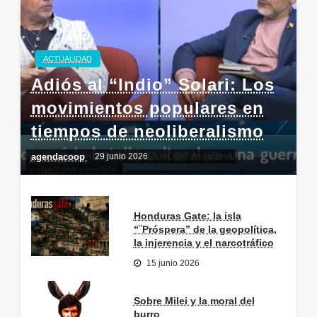
ACTUALIDAD
Adiós al “Indio” Solari: Los
movimientos populares en
tiempos de neoliberalismo
agendacoop
29 junio 2026
Honduras Gate: la isla
“¨Próspera” de la geopolítica,
la injerencia y el narcotráfico
15 junio 2026
Sobre Milei y la moral del
burro