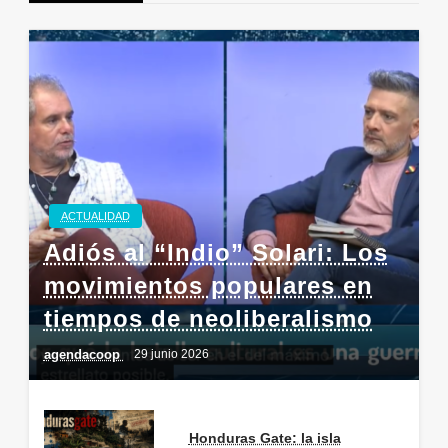
ACTUALIDAD
Adiós al “Indio” Solari: Los
movimientos populares en
tiempos de neoliberalismo
agendacoop
29 junio 2026
Honduras Gate: la isla