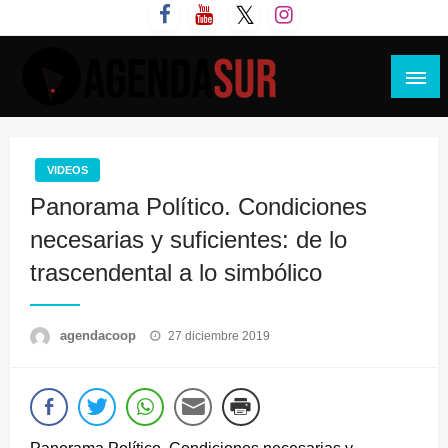
Saltar
al
contenido
Agenda Sur
VIDEOS
Panorama Político. Condiciones
necesarias y suficientes: de lo
trascendental a lo simbólico
Publicado
agendacoop
27 diciembre 2019
el