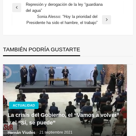
Navegación
Represión y derogación de la ley “guardiana
Entrada
del agua”
de
anterior
Sonia Alesso: “Hoy la prioridad del
entradas
Entrada
Presidente ha sido el hambre, el trabajo”
siguiente
TAMBIÉN PODRÍA GUSTARTE
ACTUALIDAD
La crisis del Gobierno, el “Vamos a volver”
y el “Sí, se puede”
Hernán Viudes
21 septiembre 2021