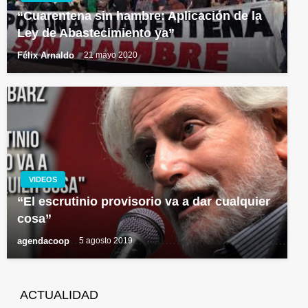
“Cuarentena sin hambre: Aplicación de la
Ley de Abastecimiento ya”
Félix Arnaldo
21 mayo 2020
VIDEOS
“El escrutinio provisorio va a dar cualquier
cosa”
agendacoop
5 agosto 2019
ACTUALIDAD